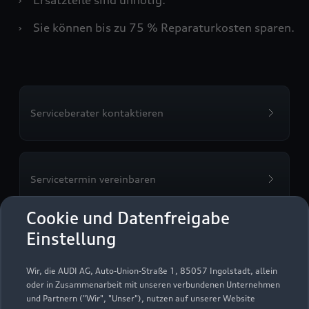
›
Sie können bis zu 75 % Reparaturkosten sparen.
Serviceberater kontaktieren
Servicetermin vereinbaren
Cookie und Datenfreigabe
Einstellung
Autohaus Vetter
Wir, die AUDI AG, Auto-Union-Straße 1, 85057 Ingolstadt, allein
Vertriebsgesellschaft mbH
oder in Zusammenarbeit mit unseren verbundenen Unternehmen
und Partnern ("Wir", "Unser"), nutzen auf unserer Website
Kronach