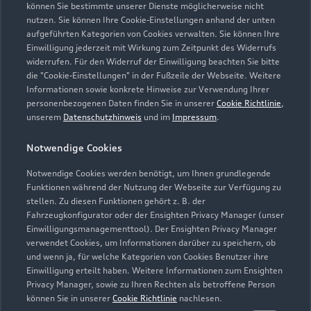
können Sie bestimmte unserer Dienste möglicherweise nicht
vetter.kronach@autohaus-vetter.com
nutzen. Sie können Ihre Cookie-Einstellungen anhand der unten
aufgeführten Kategorien von Cookies verwalten. Sie können Ihre
Einwilligung jederzeit mit Wirkung zum Zeitpunkt des Widerrufs
Kontaktdaten herunterladen
widerrufen. Für den Widerruf der Einwilligung beachten Sie bitte
die "Cookie-Einstellungen" in der Fußzeile der Webseite. Weitere
Informationen sowie konkrete Hinweise zur Verwendung Ihrer
personenbezogenen Daten finden Sie in unserer
Cookie Richtlinie
,
Öffnungszeiten
unserem
Datenschutzhinweis
und im
Impressum
.
Notwendige Cookies
Verkauf
Notwendige Cookies werden benötigt, um Ihnen grundlegende
Geöffnet bis
18:00
Funktionen während der Nutzung der Webseite zur Verfügung zu
stellen. Zu diesen Funktionen gehört z. B. der
Fahrzeugkonfigurator oder der Ensighten Privacy Manager (unser
Service
Einwilligungsmanagementtool). Der Ensighten Privacy Manager
Geöffnet bis
17:30
verwendet Cookies, um Informationen darüber zu speichern, ob
und wenn ja, für welche Kategorien von Cookies Benutzer ihre
Einwilligung erteilt haben. Weitere Informationen zum Ensighten
Privacy Manager, sowie zu Ihren Rechten als betroffene Person
können Sie in unserer
Cookie Richtlinie
nachlesen.