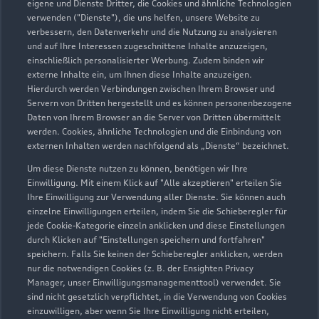
eigene und Dienste Dritter, die Cookies und ähnliche Technologien
verwenden ("Dienste"), die uns helfen, unsere Website zu
Servicepartner
e-tron
verbessern, den Datenverkehr und die Nutzung zu analysieren
und auf Ihre Interessen zugeschnittene Inhalte anzuzeigen,
einschließlich personalisierter Werbung. Zudem binden wir
externe Inhalte ein, um Ihnen diese Inhalte anzuzeigen.
Hierdurch werden Verbindungen zwischen Ihrem Browser und
Servern von Dritten hergestellt und es können personenbezogene
Daten von Ihrem Browser an die Server von Dritten übermittelt
werden. Cookies, ähnliche Technologien und die Einbindung von
externen Inhalten werden nachfolgend als „Dienste“ bezeichnet.
Um diese Dienste nutzen zu können, benötigen wir Ihre
Einwilligung. Mit einem Klick auf "Alle akzeptieren" erteilen Sie
Ihre Einwilligung zur Verwendung aller Dienste. Sie können auch
einzelne Einwilligungen erteilen, indem Sie die Schieberegler für
jede Cookie-Kategorie einzeln anklicken und diese Einstellungen
durch Klicken auf "Einstellungen speichern und fortfahren"
Ludwigsstädter Straße 8
speichern. Falls Sie keinen der Schieberegler anklicken, werden
96317 Kronach
nur die notwendigen Cookies (z. B. der Ensighten Privacy
Manager, unser Einwilligungsmanagementtool) verwendet. Sie
sind nicht gesetzlich verpflichtet, in die Verwendung von Cookies
09261 60140
einzuwilligen, aber wenn Sie Ihre Einwilligung nicht erteilen,