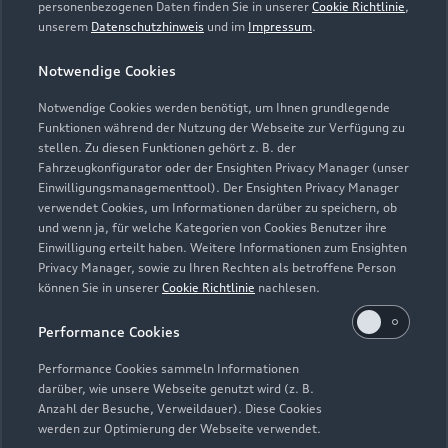
personenbezogenen Daten finden Sie in unserer
Cookie Richtlinie
,
Geöffnet bis
18:00
unserem
Datenschutzhinweis
und im
Impressum
.
Notwendige Cookies
Service
Geöffnet bis
17:30
Notwendige Cookies werden benötigt, um Ihnen grundlegende
Funktionen während der Nutzung der Webseite zur Verfügung zu
stellen. Zu diesen Funktionen gehört z. B. der
Fahrzeugkonfigurator oder der Ensighten Privacy Manager (unser
Einwilligungsmanagementtool). Der Ensighten Privacy Manager
Zurück nach oben
verwendet Cookies, um Informationen darüber zu speichern, ob
und wenn ja, für welche Kategorien von Cookies Benutzer ihre
Einwilligung erteilt haben. Weitere Informationen zum Ensighten
Modelle
Privacy Manager, sowie zu Ihren Rechten als betroffene Person
können Sie in unserer
Cookie Richtlinie
nachlesen.
Kaufen & leasen
Alle Modelle
Performance Cookies
Modelle vergleichen
Service & Zubehör
Performance Cookies sammeln Informationen
Neuwagensuche
darüber, wie unsere Webseite genutzt wird (z. B.
Elektromodelle
Anzahl der Besuche, Verweildauer). Diese Cookies
Gebrauchtwagensuche
Support
werden zur Optimierung der Webseite verwendet.
Saisonale Angebote
Plug-in-Hybride