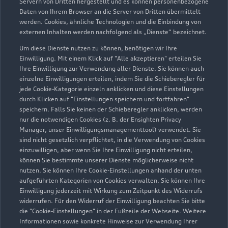
Servern von Dritten hergestellt und es können personenbezogene
Daten von Ihrem Browser an die Server von Dritten übermittelt
werden. Cookies, ähnliche Technologien und die Einbindung von
externen Inhalten werden nachfolgend als „Dienste“ bezeichnet.
Um diese Dienste nutzen zu können, benötigen wir Ihre
Ludwigsstädter Straße 8
Einwilligung. Mit einem Klick auf "Alle akzeptieren" erteilen Sie
96317 Kronach
Ihre Einwilligung zur Verwendung aller Dienste. Sie können auch
einzelne Einwilligungen erteilen, indem Sie die Schieberegler für
jede Cookie-Kategorie einzeln anklicken und diese Einstellungen
09261 60140
durch Klicken auf "Einstellungen speichern und fortfahren"
speichern. Falls Sie keinen der Schieberegler anklicken, werden
vetter.kronach@autohaus-vetter.com
nur die notwendigen Cookies (z. B. der Ensighten Privacy
Manager, unser Einwilligungsmanagementtool) verwendet. Sie
sind nicht gesetzlich verpflichtet, in die Verwendung von Cookies
Kontaktdaten herunterladen
einzuwilligen, aber wenn Sie Ihre Einwilligung nicht erteilen,
können Sie bestimmte unserer Dienste möglicherweise nicht
nutzen. Sie können Ihre Cookie-Einstellungen anhand der unten
aufgeführten Kategorien von Cookies verwalten. Sie können Ihre
Öffnungszeiten
Einwilligung jederzeit mit Wirkung zum Zeitpunkt des Widerrufs
widerrufen. Für den Widerruf der Einwilligung beachten Sie bitte
die "Cookie-Einstellungen" in der Fußzeile der Webseite. Weitere
Informationen sowie konkrete Hinweise zur Verwendung Ihrer
Verkauf